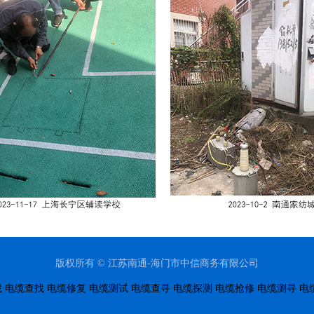
版权所有 © 江苏南通-海门市中信商务有限公司
找
电缆查找
电缆修复
电缆测试
电缆查寻
电缆探测
电缆抢修
电缆测寻
电